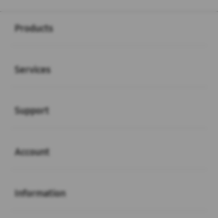
Buka
Footer Navigation
Products
Buka
Services
Buka
Support
Buka
Account
Buka
Information
Buka